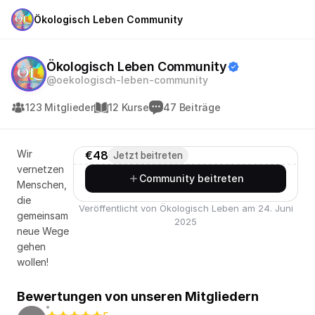
Ökologisch Leben Community
Ökologisch Leben Community
@oekologisch-leben-community
123 Mitglieder
12 Kurse
47 Beiträge
Wir
€48
Jetzt beitreten
vernetzen
Community beitreten
Menschen,
die
Veröffentlicht von Ökologisch Leben am 24. Juni
gemeinsam
2025
neue Wege
gehen
wollen!
Bewertungen von unseren Mitgliedern